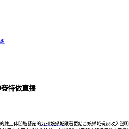
想
神賽特做直播
的線上休閒遊藝館的
九州娛樂城
跟著更結合娛樂城玩家收入證明