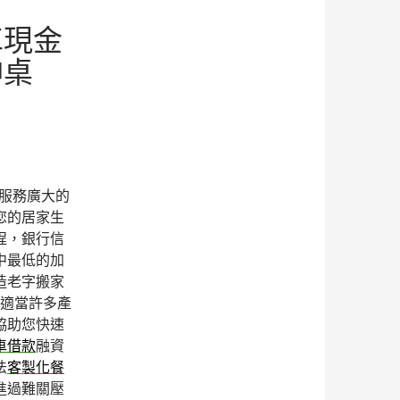
車現金
神桌
服務廣大的
您的居家生
程，銀行信
中最低的加
造老字搬家
適當許多產
協助您快速
車借款
融資
法
客製化餐
進過難關壓