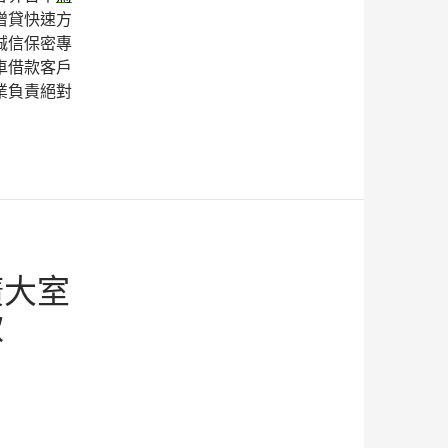
增貸快速方
誠信保密專
車借款客戶
業負責絕對
廣大室
款