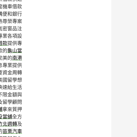
度機車借款
構便和銀行
熱尊榮專案
氣密窗品注
專業各項設
借款
提供專
款的
龜山當
完美的
南港
息專業提供
要資金周轉
美國留學想
快速給生活
不限金額與
及留學顧問
舖
拿來質押
投當舖
全方
竹北週轉
及
的
苗栗汽車