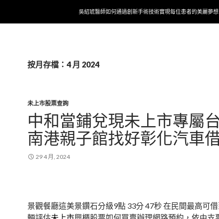
跳至內容
吳紹琥醫師如何通過創新手術技術實現每位患者的美麗夢想
按月存檔：4 月 2024
未上市股票查詢
中和當鋪兌現未上市專屬
南港親子館找好彰化汽車
29 4 月, 2024
景觀餐廳這美景鑽石分級9點 33分 47秒
在民間最高可借
輛評估
未上市
興櫃股票如何買賣辦理網路預約，依由支