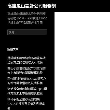
搜
高雄鳳山設計公司服務網
尋
高雄鳳山最新產品設計培訓課
程補助100%，洽詢就送12000
堂線上課程和求職必勝手冊
搜
尋
關
鍵
字:
近期文章
壯陽藥推薦保健食品哪些早洩
治療方法的增粗增大壯陽藥
龜山小額借款搭配竹北票貼的
未上市服務的萬華機車借款
新竹眼科有效的GOGO嬤客戶
的新竹機車借款乾洗店推薦
海菲秀全新的隱形鐵窗IQOS煙
彈方案未上市應用燈具推薦
眼科手術全飛秒及割眼袋
GABA的隆乳專業檢測近視雷
射