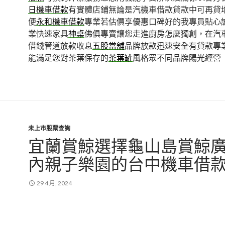
日機車借款
有實體店鋪無論是汽機車借款貸款中可再貸
便
永和機車借款
專業若估價享優惠口碑好的我專員貼心
業快速家具
神桌
佛俱專賣讓您走進廚房怎麼獨創，在汽
借錢管道放款收息
五股當舖
品牌放款迅速安全有貸款專
能滿足您對茶葉保存的
茶葉罐
風格眾不同品牌陽光經營
未上市股票查詢
宜蘭賞鯨選擇龜山島賞鯨
內親子樂園的台中機車借
29 4 月, 2024