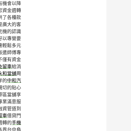
有機會以降
您資金週轉
供了各種款
是廣大的客
虎機的認識
好以專營要
速輕鬆多元
派遣師傅專
不僅有資金
免留車
給消
永和當舖
周
伴的
中和汽
親切的貼心
華區當舖享
專業滿意服
融資管道到
留車
借貸門
週轉的
手機
各界台中
烏