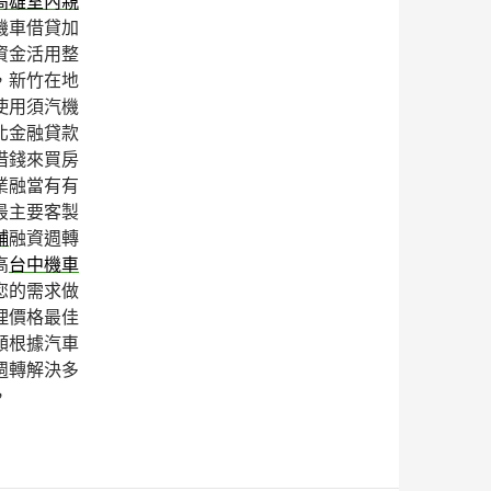
高雄室內親
機車借貸加
資金活用整
，新竹在地
使用須汽機
北金融貸款
借錢來買房
業融當有有
最主要客製
舖
融資週轉
高
台中機車
您的需求做
理價格最佳
額根據汽車
週轉解決多
，