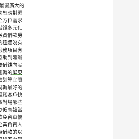
最營廣大的
助您應對緊
全方位需求
借錢多元化
融資借款房
的種類沒有
服務項目有
協助到隨辦
蘭借錢
向民
週轉的
屏東
驗划算宜蘭
周轉最好的
輕鬆客戶快
派對場哪些
息低高雄當
款免留車優
企業負責人
車借款
的以