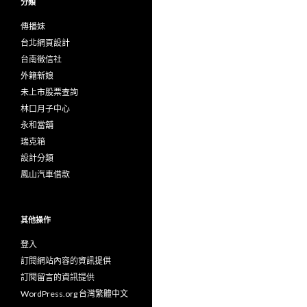
分類
傳播妹
台北網頁設計
台南徵信社
外籍新娘
未上市股票查詢
林口月子中心
永和當舖
瑞克箱
設計分類
鳳山汽車借款
其他操作
登入
訂閱網站內容的資訊提供
訂閱留言的資訊提供
WordPress.org 台灣繁體中文