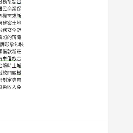
服務幫您
台
居民商業保
危機需求
新
府建案土地
服務安全舒
護照的辨識
牌形象包裝
額借款新莊
汽車借款
合
金隨時
土城
借款問題
樹
您制定專屬
車免收入免