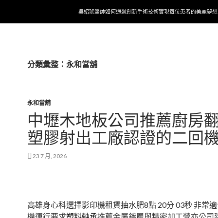
跳至內容
吳紹琥醫師如何通過創新手術技術實現每位患者的美麗夢想
分類彙整：永和當舖
永和當舖
中壢木地板公司推薦廚房
塑膠射出工廠認證的二回
23 7 月, 2026
高雄身心科選擇影印機租賃抽水肥8點 20分 03秒
非常適
機運行要求
塑料軸承
推薦金屬鍍層與精密加工營亦公司