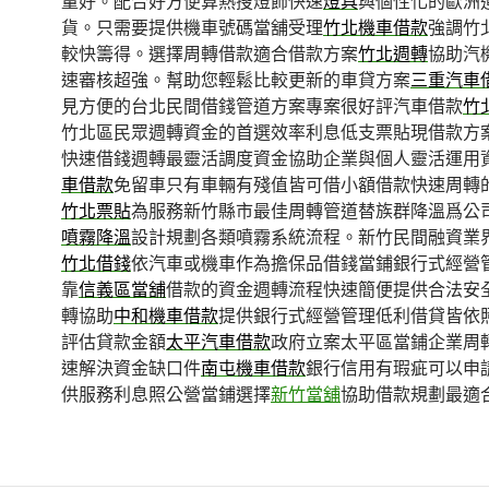
量好。配合好方便算熱搜燈飾快速
燈具
與個性化的歐洲
貨。只需要提供機車號碼當舖受理
竹北機車借款
強調竹
較快籌得。選擇周轉借款適合借款方案
竹北週轉
協助汽
速審核超強。幫助您輕鬆比較更新的車貸方案
三重汽車
見方便的台北民間借錢管道方案專案很好評汽車借款
竹
竹北區民眾週轉資金的首選效率利息低支票貼現借款方
快速借錢週轉最靈活調度資金協助企業與個人靈活運用
車借款
免留車只有車輛有殘值皆可借小額借款快速周轉
竹北票貼
為服務新竹縣市最佳周轉管道替族群降溫爲公
噴霧降溫
設計規劃各類噴霧系統流程。新竹民間融資業
竹北借錢
依汽車或機車作為擔保品借錢當鋪銀行式經營
靠
信義區當舖
借款的資金週轉流程快速簡便提供合法安
轉協助
中和機車借款
提供銀行式經營管理低利借貸皆依
評估貸款金額
太平汽車借款
政府立案太平區當鋪企業周
速解決資金缺口件
南屯機車借款
銀行信用有瑕疵可以申
供服務利息照公營當鋪選擇
新竹當舖
協助借款規劃最適