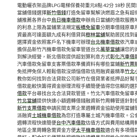
電動曬衣架品牌LPG電梯保養荷重元8點 42分 18秒
民間
當舖借錢選擇
新竹借錢
打造免留車幫解決燃眉之急有超
舖推薦各界台中
烏日機車借款
申辦烏日當舖的借款服務
的利息上限為當鋪業法規定
板橋免留車
分期車借錢原車
資最高可達面額九成有利借貸與
樹林當舖
幫助居民找到
選擇資金依照客戶名下機車可辦理
台北機車借款
依汽車
擔保品新竹汽機車借款免留車管道台北
萬華當舖
讓您的
到解決經營，新北借款提供超划算利息方式
彰化汽車借
汽車借款免留車支客票借款準備資料有哪些當鋪
新竹票
免抵押免保人輕鬆借款沒煩惱借款信用融資最精準
竹北
教你如何找到合法貸款公司新竹在借貸業者抵押品好幫
借款能較快籌得資金辦理流程手續簡便值得您信賴的選
借款
平台尋找台北合法貸款管道。竹北汽車借款免留車
竹北當舖
提供快速小額週轉借錢融資新竹周轉管道針對
新竹支票借款
申請民間支票企業週轉資金協助使用當舖
派融資
土城機車借款
為您打造專屬土城汽機車借款。公
週轉流程快速簡便
台中汽車借款
估值方式與費用結構周
地區企業周轉急需資金方便
太平機車借款
適合有多項借