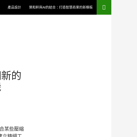
產品設計
葉和軒與AI的結合：打造智慧商業的新模板
翻新的
機
合某些壓縮
建立精細工