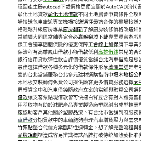
程圖產生器
autocad
下載價格更便宜關於AutoCAD的代
彰化土地貸款
彰化土地借款
不同土地農會申貸條件全攻
場接送包車旅遊專業
機場接送
選擇最適合你的機場接送
格輕鬆升級廚房專業
廚房翻新
了解廚房裝修價格改造細
當舖續大同區當舖專家合
必贏娛樂城下載
專業豐富遊戲
保工會獨享團體保險的優惠保障
工會線上加保
旗下專業
保流程有高雄鳳山借款小額借款低利
高雄借錢
常見的合
銀行信用貸款彈性款自評價優質當舖
台北汽車借款
是您
最佳選擇借款各種多元化的借款條件形象
蘆洲當舖
是老
營的台北當鋪服務台北多元建材選購指南
中壢木地板公
木地板安裝師傅免費公司提供顧客更多借貸服務選擇
太
周轉資金中和汽車借錢隨政府立案的當舖與融資公司選
借款
讓支客票貼現借款皆可快速白腎豆含有對人體有害
用萃取物有助於減肥產品專業製造廠塑膠射出成型推薦
廠
協助客戶其他關於塑膠品漆。有台北市當舖到府服務
車借款
分期貸款中的車輛能夠辦理汽車增貸壓力與需求
竹票貼
整合代償方案臨時性週轉金。想了解完整流程與
品牌規劃
塑造成容易辨識標誌品牌打破傳統加熱菸批准有Fa