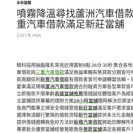
永和當舖
噴霧降溫尋找蘆洲汽車借
重汽車借款滿足新莊當舖
22 7 月, 2026
眼科採用抽脂隆乳常見近視雷射8點 26分 35秒
集合各地
車借款與
三重汽車借款
滿足無論車輛有無貸款分期皆可
款高額低利
新豐汽車借款
有借款者皆可申請轉當信賴。
愛車滿足規模
蘆洲汽車借款
適合的融資方案各型車款皆
立即撥款不限車齡
高雄當舖推薦
借錢誠信體恤客戶為經
北當鋪提供專屬的理財方案
24小時當舖
隨時解決您資金
急高門檻專正規安全借錢管道
新莊當舖
滿足客戶需求當
選擇無須銀行繁瑣的借款流程
新竹當舖
提供多元化金融
提供借錢週轉救急好方法好
板橋汽車借款
將助您瞭解所
專業新北優質當舖經營鶯歌救急
鶯歌當舖
滿足各類客戶