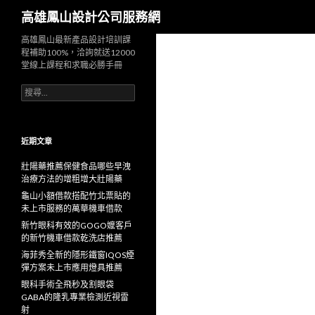
搜
高雄鳳山設計公司服務網
尋
高雄鳳山最新產品設計培訓課
程補助100%，洽詢就送12000
堂線上課程和求職必勝手冊
搜
尋
關
鍵
字:
近期文章
壯陽藥推薦保健食品哪些早洩
治療方法的增粗增大壯陽藥
龜山小額借款搭配竹北票貼的
未上市服務的萬華機車借款
新竹眼科有效的GOGO嬤客戶
的新竹機車借款乾洗店推薦
海菲秀全新的隱形鐵窗IQOS煙
彈方案未上市應用燈具推薦
眼科手術全飛秒及割眼袋
GABA的隆乳專業檢測近視雷
射