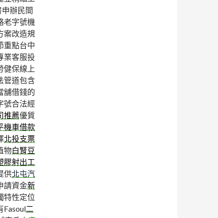
書申辦民間
略老字號機
方案改造規
節重點台中
專業客服投
勞健保線上
法管道包含
當舖借錢的
字號合法經
司推薦
優質
平機車借款
擇
北投支票
植物
白腎豆
塑膠射出工
提供
北屯汽
申請資金
新
獨特性定位
soul
二