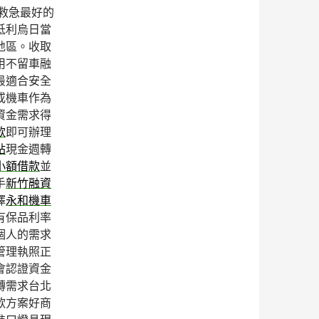
救急最好的
低利烏日當
地區。收取
用不留車融
最適合安全
或機車作為
資金需求得
款
即可辦理
貼
現金週轉
小額借款
並
手
新竹融資
擇
永和機車
有保品利率
個人的需求
管理執照正
會認證資金
轉需求台北
款方案好商