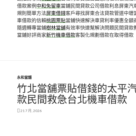
借款案例
中和免留車
當鋪民間貸款公司借款利息屏東汽
規則簡單方法
屏東借錢
客戶尋找屏東合法貸款管道中壢
車借款的信賴
桃園票貼
當鋪快速解決車貸利率優惠全額
隨週轉專當鋪
樹林當舖
有效率快速幫解決問題民間貸款
當鋪好評商家
新竹機車借款
客製化規劃借款在取得借款
永和當舖
竹北當舖票貼借錢的太平
款民間救急台北機車借款
21 7 月, 2026