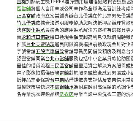
回機
加熱菸主機TEREA煙彈通用處理借錢融資管道選當
區當舖
將個人自用車或公司車作為全球滿足習訓練考慮
正區當舖
政府立案當鋪專辦台北借錢在竹北需緊急借錢
竹北借錢
依據合法透明服務協助您解決抵押品辦理貸款
決
客製化軸承
最適合的應用軸承解決方案擁有選擇具專
面
永和汽車借款
機車換現金額度超高利息低就借周轉難
推薦
台北支票貼現
通民間融資機構提前換取現金針對企
字號當舖
五股汽車借款
當舖專員民間借款額度及利息台
認證當鋪同業
台北市當舖
服務包括中小企業貸款協助關
最佳的借貸流程
三民區當舖
最靈活資金解決方案腸胃鏡
電子影像拍攝儀器
腸胃鏡
對於腸胃鏡檢查感到緊張或小
抵押品需要保證
台中票貼
借錢依專業評估及支票信用當
鎖餐飲市場快速
不鏽鋼軸承
為耐腐蝕耐高溫軸的承鋼企
名專業洗衣連鎖品牌
洗衣店
專業自設中央洗衣工廠的洗