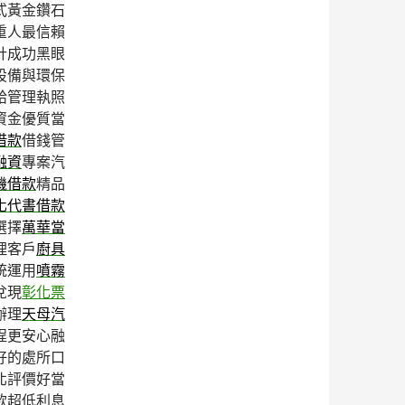
式黃金鑽石
重人最信賴
計成功黑眼
設備與環保
給管理執照
資金優質當
借款
借錢管
融資
專案汽
機借款
精品
化代書借款
選擇
萬華當
理客戶
廚具
統運用
噴霧
兌現
彰化票
辦理
天母汽
程更安心融
好的處所口
北評價好當
款超低利息