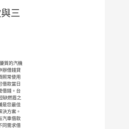
款與三
優質的汽機
申辦借錢貸
項照常使用
可借款當日
營借錢。台
短缺燃眉之
舖是您最佳
解決方案。
有汽車借款
不同需求借