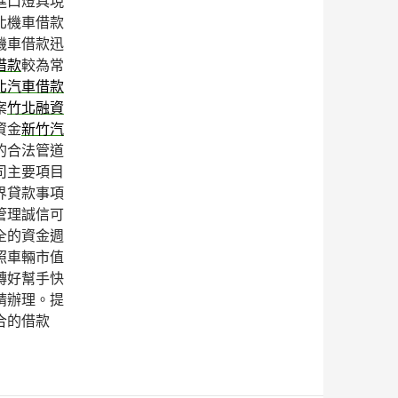
進口燈具現
北機車借款
機車借款迅
借款
較為常
北汽車借款
案
竹北融資
資金
新竹汽
的合法管道
司主要項目
界貸款事項
管理誠信可
全的資金週
照車輛市值
轉好幫手快
請辦理。提
合的借款