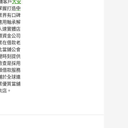
鋪客戶
大安
掌握打造
中
業界有口碑
應用軸承解
人速實體店
題資金公司
業在借款老
北當鋪公會
鍵時刻提供
檢查是採用
額借款服務
舖於全球連
業優質當舖
衣店。