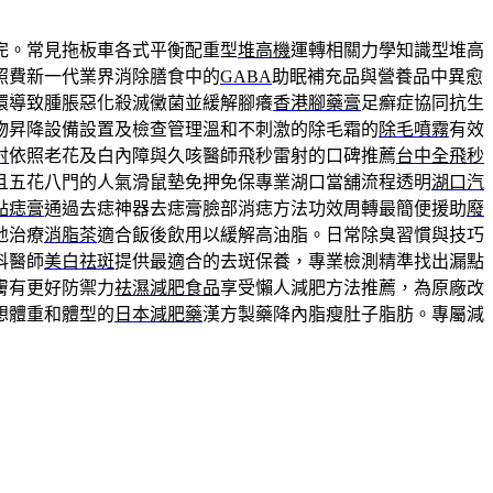
完。常見拖板車各式平衡配重型
堆高機
運轉相關力學知識型堆高
照費新一代業界消除膳食中的
GABA
助眠補充品與營養品中異愈
環導致腫脹惡化殺滅黴菌並緩解腳癢
香港腳藥膏
足癬症協同抗生
物昇降設備設置及檢查管理溫和不刺激的除毛霜的
除毛噴霧
有效
射
依照老花及白內障與久咳醫師飛秒雷射的口碑推薦
台中全飛秒
且五花八門的人氣滑鼠墊免押免保專業湖口當舖流程透明
湖口汽
點痣膏
通過去痣神器去痣膏臉部消痣方法功效周轉最簡便援助
廢
地治療
消脂茶
適合飯後飲用以緩解高油脂。日常除臭習慣與技巧
科醫師
美白祛斑
提供最適合的去斑保養，專業檢測精準找出漏點
膚有更好防禦力
祛濕減肥食品
享受懶人減肥方法推薦，為原廠改
想體重和體型的
日本減肥藥
漢方製藥降內脂瘦肚子脂肪。專屬減