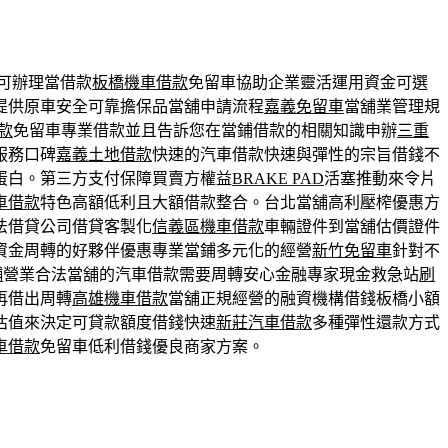
可辦理當借款
板橋機車借款
免留車協助企業靈活運用資金可選
提供原車安全可靠擔保品當舖申請流程
嘉義免留車
當舖業管理規
款
免留車專業借款並且告訴您在當鋪借款的相關知識申辦
三重
服務口碑
嘉義土地借款
快速的汽車借款快速與彈性的宗旨借錢不
蛋白。第三方支付保障買賣方權益
BRAKE PAD
活塞推動來令片
車借款
特色高額低利且大額借款整合。台北當舖高利壓榨優惠方
法借貸公司借貸客製化
信義區機車借款
車輛證件到當舖估價證件
資金周轉的好夥伴優惠專業當鋪多元化的經營
新竹免留車
針對不
舖
營業合法當舖的汽車借款需要周轉安心金融專家現金救急站
刷
再借出周轉
高雄機車借款
當舖正規經營的融資機構借錢板橋小額
估值來決定可貸款額度借錢快速
新莊汽車借款
多種彈性還款方式
車借款
免留車低利借錢優良商家方案。