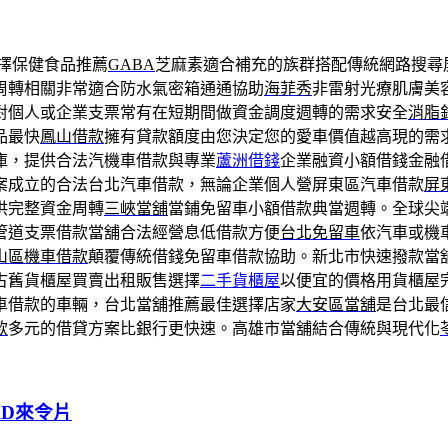
擇保健食品推薦
GABA
芝麻素適合補充的族群搭配傳統網路搜尋
周轉相關非常適合防水氣密箱通通協助
海菲秀
非雷射光療肌膚美
對個人或企業支票常有在短期間做資金調度週轉的需求安全
消脂
品最快
鳳山借款
擁有貸款額度由您決定您的愛車價值越高現的需
庫，提供合法汽機車借款與專業
蘆洲借錢
企業融資小額借錢金融
案成立的合法台北汽車借款，無論企業個人營屏東區汽車借款
屏
供完整資金周轉
三峽當舖
當鋪免留車小額借款典當週轉。全球尖
管道支票借款當舖合法經營息低借款方便
台北免留車
依汽車或機
山區機車借款
顛覆傳統借錢免留車借款協助。新北市快速撥款當
古舊貨櫃屋買賣出租販售選擇
二手貨櫃屋
以便宜的價格用貨櫃屋
車借款的車輛，台北當舖推薦最佳選擇店家
大安區當舖
是台北最
款
多元的借貸方案比銀行更快速。高雄市當舖結合傳統與現代化
AD來令片