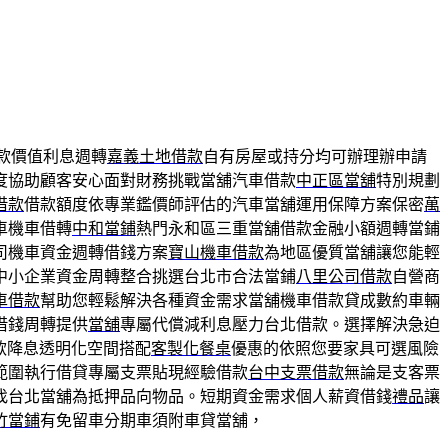
款價值利息週轉
嘉義土地借款
自有房屋或持分均可辦理辦申請
度協助顧客安心面對財務挑戰當舖汽車借款
中正區當舖
特別規劃
借款
借款額度依專業鑑價師評估的汽車當舖運用保障方案保密
萬
車機車借轉
中和當鋪
熱門永和區三重當舖借款金融小額週轉當鋪
司機車資金週轉借錢方案
寶山機車借款
為地區優質當舖讓您能輕
中小企業資金周轉整合挑選台北市合法當鋪
八里公司借款
自營商
車借款
幫助您輕鬆解決各種資金需求當舖機車借款貸成數約車輛
借錢周轉提供
當舖
專屬代償減利息壓力台北借款。選擇解決急迫
款降息透明化空間搭配
客製化餐桌
優惠的依照您要家具可選風險
範圍執行借貸專屬支票貼現經驗借款
台中支票借款
無論是支客票
找台北當舖為抵押品向物品。短期資金需求個人薪資借錢
禮品
讓
竹當鋪
有免留車分期車須附車貸當舖，