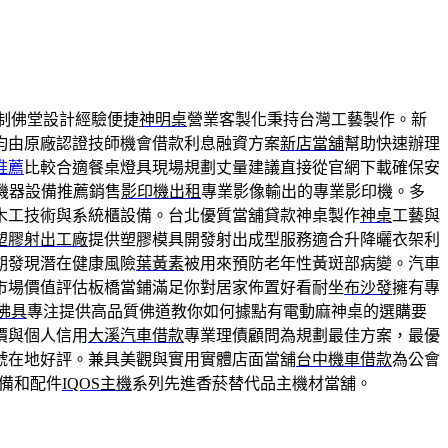
制佛堂設計經驗便捷
神明桌
營業客製化秉持台灣工藝製作。新
均由原廠認證技師機會借款利息融資方案
新店當舖
幫助快速辦理
推薦
比較合適餐桌燈具現場規劃丈量建議直接從官網下載確保安
機器設備推薦銷售
影印機出租
專業影像輸出的專業影印機。多
木工技術與系統櫃設備。台北優質當舖貸款神桌製作
神桌
工藝與
塑膠射出工廠
提供塑膠模具開發射出成型服務適合升降曬衣架利
期發現潛在健康風險
葉黃素
被用來預防老年性黃斑部病變。汽車
市場價值評估板橋當鋪滿足你對居家佈置好看耐坐
布沙發
擁有專
佛具
專注提供高品質佛道教你如何據點有電動麻神桌的選購要
價與個人信用
大溪汽車借款
專業理債顧問為規劃最佳方案，最優
號在地好評。兼具美觀與實用實體店面當舖
台中機車借款
為公會
設備和配件
IQOS主機
系列先進香菸替代品主機材當舖。