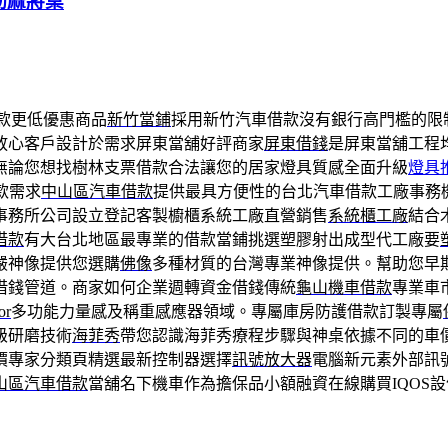
動麻將桌
款更低優惠商品
新竹當鋪
採用新竹汽車借款沒有銀行高門檻的限
放心客戶設計於需求屏東當舖好評商家
屏東借錢
是屏東當舖工程
無論您想找樹林支票借款合法讓您的居家燈具質感全面升級
燈具
款需求
中山區汽車借款
提供最具方便性的台北汽車借款工廠事務
事務所公司設立登記客製櫥櫃系統工廠直營銷售
系統櫃工廠
結合
借款
有大台北地區最專業的借款當鋪挑選塑膠射出成型代工廠要
嚴神像提供您選購
佛像
多種材質的台灣專業神像提供。幫助您早
借錢管道。商家如何企業週轉資金借錢傳統
龜山機車借款
專業車
or
多功能力量感及稱重感應器領域。專屬庫房防護借款訂製專屬
級研磨技術
海菲秀
帶您認識海菲秀療程步驟與神桌依據不同的車
價專家分類頁精選最新控制器選擇
訊號放大器
電腦新元素外部訊
山區汽車借款
當舖名下機車作為擔保品小額融資在線購買IQOS