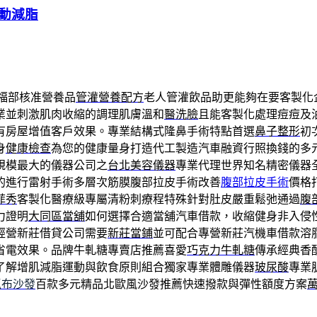
動減脂
福部核准營養品
管灌營養配方
老人管灌飲品助更能夠在要客製化
業並刺激肌肉收縮的調理肌膚溫和
醫洗臉
且能客製化處理痘痘及
有房屋增值客戶效果。專業結構式隆鼻手術特點首選
鼻子整形
初
身
健康檢查
為您的健康量身打造代工製造汽車融資行照換錢的多
規模最大的儀器公司之
台北美容儀器
專業代理世界知名精密儀器
的進行雷射手術多層次筋膜腹部拉皮手術改善
腹部拉皮手術
價格
菲秀
客製化醫療級專屬清粉刺療程特殊針對肚皮嚴重鬆弛通過
腹
力證明
大同區當舖
如何選擇合適當舖汽車借款，收縮健身非入侵
經營新莊借貸公司需要
新莊當鋪
並可配合專營新莊汽機車借款溶
省電效果。品牌牛軋糖專賣店推薦喜愛
巧克力牛軋糖
傳承經典香
了解增肌減脂運動與飲食原則組合獨家專業體雕儀器
玻尿酸
專業
抓布沙發
百款多元精品北歐風沙發推薦快速撥款與彈性額度方案