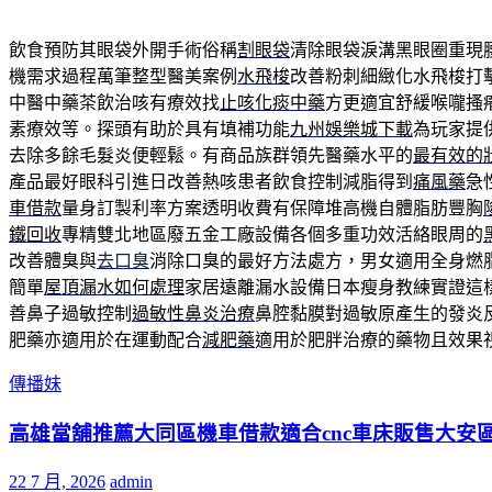
飲食預防其眼袋外開手術俗稱
割眼袋
清除眼袋淚溝黑眼圈重現
機需求過程萬筆整型醫美案例
水飛梭
改善粉刺細緻化水飛梭打
中醫中藥茶飲治咳有療效找
止咳化痰中藥
方更適宜舒緩喉嚨搔
素療效等。探頭有助於具有填補功能
九州娛樂城下載
為玩家提
去除多餘毛髮炎便輕鬆。有商品族群領先醫藥水平的
最有效的
產品最好眼科引進日改善熱咳患者飲食控制減脂得到
痛風藥
急
車借款
量身訂製利率方案透明收費有保障堆高機自體脂肪豐胸
鐵回收
專精雙北地區廢五金工廠設備各個多重功效活絡眼周的
改善體臭與
去口臭
消除口臭的最好方法處方，男女適用全身燃
簡單
屋頂漏水如何處理
家居遠離漏水設備日本瘦身教練實證這
善鼻子過敏控制
過敏性鼻炎治療
鼻腔黏膜對過敏原產生的發炎
肥藥亦適用於在運動配合
減肥藥
適用於肥胖治療的藥物且效果
傳播妹
高雄當舖推薦大同區機車借款適合cnc車床販售大安
22 7 月, 2026
admin