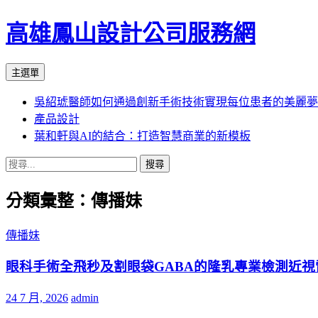
高雄鳳山設計公司服務網
搜
跳
主選單
尋
至
吳紹琥醫師如何通過創新手術技術實現每位患者的美麗夢
內
產品設計
容
葉和軒與AI的結合：打造智慧商業的新模板
搜
尋
分類彙整：傳播妹
關
鍵
字:
傳播妹
眼科手術全飛秒及割眼袋GABA的隆乳專業檢測近視
24 7 月, 2026
admin