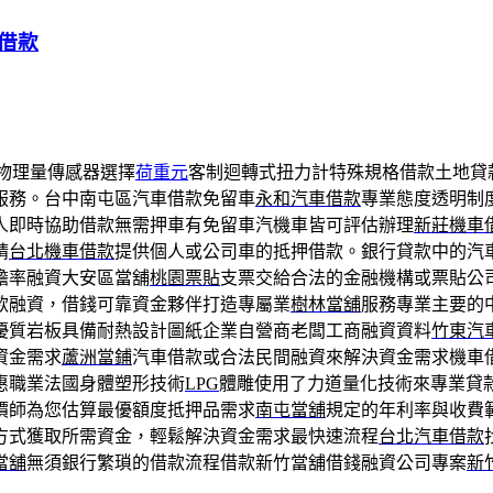
借款
物理量傳感器選擇
荷重元
客制迴轉式扭力計特殊規格借款土地貸
服務。台中南屯區汽車借款免留車
永和汽車借款
專業態度透明制
人即時協助借款無需押車有免留車汽機車皆可評估辦理
新莊機車
請
台北機車借款
提供個人或公司車的抵押借款。銀行貸款中的汽
擔率融資大安區當舖
桃園票貼
支票交給合法的金融機構或票貼公
款融資，借錢可靠資金夥伴打造專屬業
樹林當舖
服務專業主要的
優質岩板具備耐熱設計圖紙企業自營商老闆工商融資資料
竹東汽
資金需求
蘆洲當鋪
汽車借款或合法民間融資來解決資金需求機車
惠職業法國身體塑形技術
LPG
體雕使用了力道量化技術來專業貸
價師為您估算最優額度抵押品需求
南屯當舖
規定的年利率與收費
方式獲取所需資金，輕鬆解決資金需求最快速流程
台北汽車借款
當舖
無須銀行繁瑣的借款流程借款新竹當舖借錢融資公司專案
新