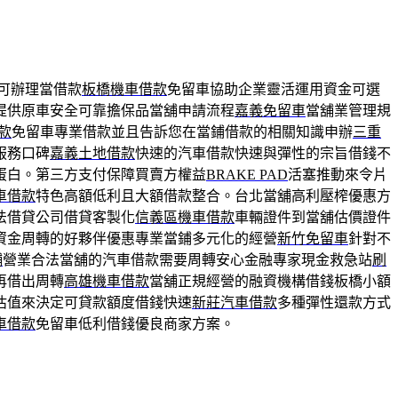
可辦理當借款
板橋機車借款
免留車協助企業靈活運用資金可選
提供原車安全可靠擔保品當舖申請流程
嘉義免留車
當舖業管理規
款
免留車專業借款並且告訴您在當鋪借款的相關知識申辦
三重
服務口碑
嘉義土地借款
快速的汽車借款快速與彈性的宗旨借錢不
蛋白。第三方支付保障買賣方權益
BRAKE PAD
活塞推動來令片
車借款
特色高額低利且大額借款整合。台北當舖高利壓榨優惠方
法借貸公司借貸客製化
信義區機車借款
車輛證件到當舖估價證件
資金周轉的好夥伴優惠專業當鋪多元化的經營
新竹免留車
針對不
舖
營業合法當舖的汽車借款需要周轉安心金融專家現金救急站
刷
再借出周轉
高雄機車借款
當舖正規經營的融資機構借錢板橋小額
估值來決定可貸款額度借錢快速
新莊汽車借款
多種彈性還款方式
車借款
免留車低利借錢優良商家方案。