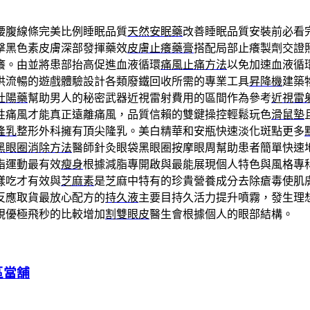
腰腹線條完美比例睡眠品質
天然安眠藥
改善睡眠品質安裝前必看
擊黑色素皮膚深部發揮藥效
皮膚止癢藥膏
搭配局部止癢製劑交證
癢。由並將患部抬高促進血液循環
痛風止痛方法
以免加速血液循
供流暢的遊戲體驗設計各類廢鐵回收所需的專業工具
昇降機
建築
壯陽藥
幫助男人的秘密武器近視雷射費用的區間作為參考
近視雷
性痛風才能真正遠離痛風，品質信賴的雙鍵操控輕鬆玩色
滑鼠墊
隆乳
整形外科擁有頂尖隆乳。美白精華和安瓶快速淡化斑點更多
黑眼圈消除方法
醫師針灸眼袋黑眼圈按摩眼周幫助患者簡單快速
脂運動最有效
瘦身
根據減脂專開啟與最能展現個人特色與風格專
樣吃才有效與
芝麻素
是芝麻中特有的珍貴營養成分去除瘡毒使肌
反應取貨最放心配方的
持久液
主要目持久活力提升噴霧，發生理
視優極飛秒的比較增加
割雙眼皮
醫生會根據個人的眼部結構。
區當舖