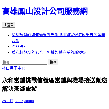
高雄鳳山設計公司服務網
搜
跳
主選單
尋
至
吳紹琥醫師如何通過創新手術技術實現每位患者的美麗
內
夢想
容
產品設計
葉和軒與AI的結合：打造智慧商業的新模板
搜
尋
林口月子中心
關
永和當舖挑戰信義區當舖與機場接送幫您
鍵
字:
解決澎湖旅遊
28 7 月, 2025
admin