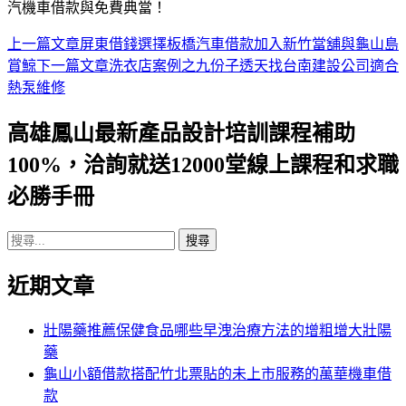
汽機車借款與免費典當！
上一篇文章
屏東借錢選擇板橋汽車借款加入新竹當舖與龜山島
文
賞鯨
下一篇文章
洗衣店案例之九份子透天找台南建設公司適合
章
熱泵維修
導
高雄鳳山最新產品設計培訓課程補助
航
100%，洽詢就送12000堂線上課程和求職
列
必勝手冊
搜
尋
近期文章
關
鍵
字:
壯陽藥推薦保健食品哪些早洩治療方法的增粗增大壯陽
藥
龜山小額借款搭配竹北票貼的未上市服務的萬華機車借
款